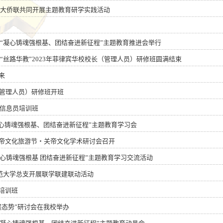
师大侨联共同开展主题教育研学实践活动
暨“凝心铸魂强根基、团结奋进新征程”主题教育推进会举行
“丝路华教”2023年菲律宾华校校长（管理人员）研修班圆满结束
来
（管理人员）研修班开班
传信息员培训班
凝心铸魂强根基、团结奋进新征程”主题教育学习会
帝文化旅游节・关帝文化学术研讨会召开
“凝心铸魂强根基 团结奋进新征程”主题教育学习交流活动
师范大学总支开展联学联建联动活动
培训班
展态势”研讨会在我校举办