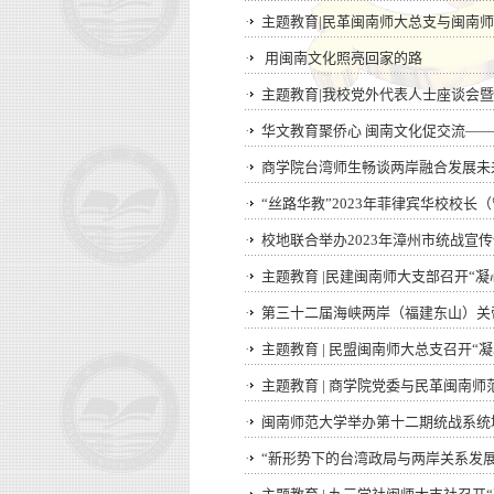
·
主题教育|民革闽南师大总支与闽南
·
用闽南文化照亮回家的路
·
主题教育|我校党外代表人士座谈会
·
华文教育聚侨心 闽南文化促交流——
·
商学院台湾师生畅谈两岸融合发展未
·
“丝路华教”2023年菲律宾华校校长
·
校地联合举办2023年漳州市统战宣
·
主题教育 |民建闽南师大支部召开“
·
第三十二届海峡两岸（福建东山）关
·
主题教育 | 民盟闽南师大总支召开
·
主题教育 | 商学院党委与民革闽南
·
闽南师范大学举办第十二期统战系统
·
“新形势下的台湾政局与两岸关系发