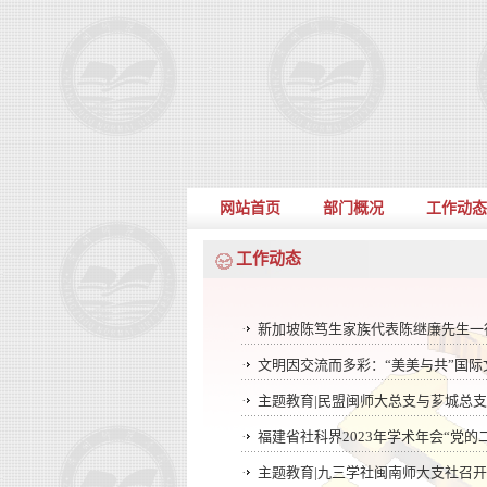
网站首页
部门概况
工作动态
工作动态
·
新加坡陈笃生家族代表陈继廉先生一
·
文明因交流而多彩：“美美与共”国
·
主题教育|民盟闽师大总支与芗城总
·
福建省社科界2023年学术年会“党
·
主题教育|九三学社闽南师大支社召