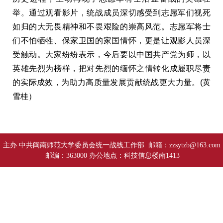
举。通过观看影片，统战成员深切感受到志愿军们视死
如归的大无畏精神和不畏艰险的崇高风范。志愿军将士
们不怕牺牲、保家卫国的家国情怀，更是让观影人员深
受触动。大家纷纷表示，今后要以中国共产党为师，以
英雄先烈为榜样，把对先烈的缅怀之情转化成履职尽责
的实际成效，为助力高质量发展贡献统战更大力量。(黄
雪桂）
主办 中共闽南师范大学委员会统一战线工作部 邮箱：zzsytzb@163.com
邮编：363000 办公地点：科技信息楼南1413