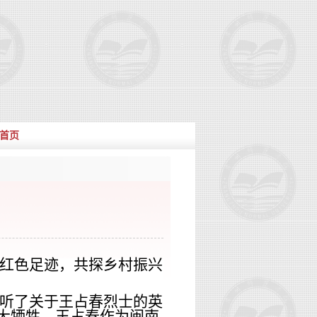
首页
红色足迹，共探乡村振兴
听了关于王占春烈士的英
大牺牲。王占春作为闽南