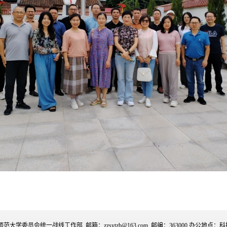
范大学委员会统一战线工作部 邮箱：zzsytzb@163.com 邮编：363000 办公地点：科