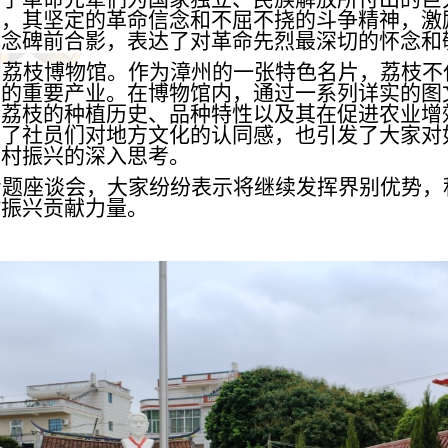
人，其坚定的革命信念和不屈不挠的斗争精神，激
纪念碑前合影，表达了对革命先烈最深切的怀念和
州荔枝博物馆。作为漳州的一张特色名片，荔枝不
兴的重要产业。在博物馆内，通过一系列详实的图
了荔枝的种植历史、品种特性以及其在促进农业增
强了社员们对地方文化的认同感，也引发了大家对
乡村振兴的深入思考。
专题座谈会，大家纷纷表示将继续发挥界别优势，
村振兴贡献力量。