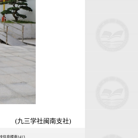
(
九三学社闽南支社
)
技信息楼南1413