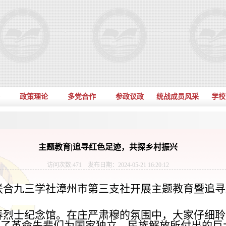
政策理论
多党合作
参政议政
统战成员风采
学校
主题教育|追寻红色足迹，共探乡村振兴
访问次数:
471
发布日期：2024-05-21 16:20:12
联合九三学社漳州市第三支社开展主题教育暨追寻
春烈士纪念馆。在庄严肃穆的氛围中，大家仔细聆
到了革命先辈们为国家独立、民族解放所付出的巨