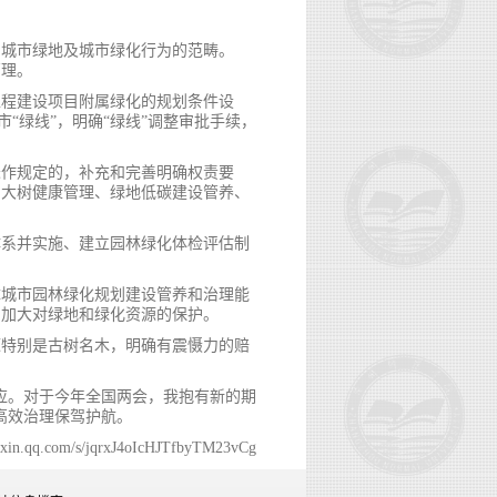
确城市绿地及城市绿化行为的范畴。
管理。
工程建设项目附属绿化的规划条件设
“绿线”，明确“绿线”调整审批手续，
未作规定的，补充和完善明确权责要
、大树健康管理、绿地低碳建设管养、
体系并实施、建立园林绿化体检评估制
障城市园林绿化规划建设管养和治理能
，加大对绿地和绿化资源的保护。
源特别是古树名木，明确有震慑力的赔
回应。对于今年全国两会，我抱有新的期
高效治理保驾护航。
eixin.qq.com/s/jqrxJ4oIcHJTfbyTM23vCg