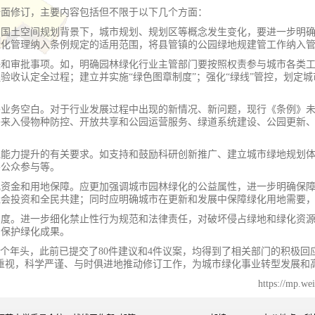
全面修订，主要内容包括但不限于以下几个方面：
。国土空间规划背景下，城市规划、规划区等概念发生变化，要进一步明
绿化管理纳入条例规定的适用范围，将县管镇的公园绿地规建管工作纳入
任和审批事项。如，明确园林绿化行业主管部门要按照权责参与城市各类
收认定全过程；建立并实施“绿色图章制度”；强化“绿线”管控，划定城市
补业务空白。对于行业发展过程中出现的新情况、新问题，现行《条例》
外来入侵物种防控、开放共享和公园运营服务、绿道系统建设、公园更新
理能力提升的有关要求。如支持和鼓励科研创新推广、建立城市绿地规划
导公众参与等。
化资金和用地保障。应更加强调城市园林绿化的公益属性，进一步明确保
社会投资和全民共建；同时应明确城市在更新和发展中保障绿化用地需要
力度。进一步细化禁止性行为规范和法律责任，对破坏侵占绿地和绿化资
，保护绿化成果。
8个年头，此前已提交了80件建议和4件议案，均得到了相关部门的积极
重视，科学严谨、与时俱进地推动修订工作，为城市绿化事业转型发展和
https://mp.w