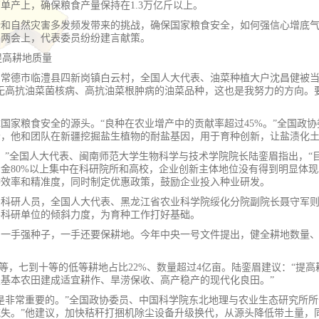
单产上，确保粮食产量保持在1.3万亿斤以上。
势和自然灾害多发频发带来的挑战，确保国家粮食安全，如何强信心增底
国两会上，代表委员纷纷建言献策。
提高耕地质量
常德市临澧县四新岗镇白云村，全国人大代表、油菜种植大户沈昌健被当
无高抗油菜菌核病、高抗油菜根肿病的油菜品种，这也是我努力的方向。
国家粮食安全的源头。“良种在农业增产中的贡献率超过45%。”全国政
今，他和团队在新疆挖掘盐生植物的耐盐基因，用于育种创新，让盐渍化
。”全国人大代表、闽南师范大学生物科学与技术学院院长陆銮眉指出，“
金80%以上集中在科研院所和高校，企业创新主体地位没有得到明显体现
种效率和精准度，同时制定优惠政策，鼓励企业投入种业研发。
的科研人员，全国人大代表、黑龙江省农业科学院绥化分院副院长聂守军
层科研单位的倾斜力度，为育种工作打好基础。
一手强种子，一手还要保耕地。今年中央一号文件提出，健全耕地数量、
6等，七到十等的低等耕地占比22%、数量超过4亿亩。陆銮眉建议：“提
基本农田建成适宜耕作、旱涝保收、高产稳产的现代化良田。”
是非常重要的。”全国政协委员、中国科学院东北地理与农业生态研究所所
失。”他建议，加快秸秆打捆机除尘设备升级换代，从源头降低带土量，