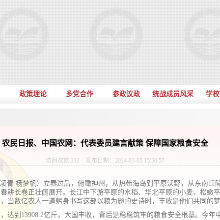
政策理论
多党合作
参政议政
统战成员风采
学校
农民日报、中国农网：代表委员建言献策 保障国家粮食安全
访问次数:
212
发布日期：2024-03-05 15:50:57
 朱凌青 杨梦帆）立春过后，俯瞰神州，从热带海岛到平原沃野，从东南丘
的春耕长卷正壮阔展开。长江中下游平原的水稻、华北平原的小麦、松嫩
年，当数亿农人一道躬身书写这部以粮为题的史诗时，丰收是他们共同的
高，达到13908.2亿斤。大国丰收，背后是稳稳筑牢的粮食安全根基。今