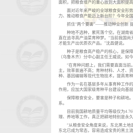
面积，把粮食增产的重心放到大面积提高
面对近年来严峻的全球粮食安全形
力、推动粮食产能迈上新台阶？今年全
抓住“两个要害”——推动种业创新 
种地不选种，累死落个空。在湖南省
直在追寻高产油菜育种梦。“当前我国尚
才能生产出优质农产品。”沈昌健说。
种子是粮食高产稳产的核心，是保障
（乌鲁木齐）分中心副主任王威说。如
“在育种问题上，我们需要直面当前
主，效率普遍不高；育种材料、人才、资
种、基因编辑等现代生物技术，提高育
作为一名在基层多年从事育种工作
作用，应加大国家级育种平台建设向基
保障粮食安全，要害是种子和耕地。
系。
目前我国耕地质量平均等级仅为4.7
理、养地等工作，真正把耕地特别是永久
“从粮食安全角度来说，东北黑土地
东北已成为常态，容易造成宝贵的黑土流