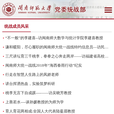
统战成员风采
“不一般”的李建喜--访闽南师大数学与统计学院李建喜教授
谦和暖阳，尽心履职的闽南师大统一战线特约信息员—访民盟总支副主委王旭辉副教授
三尺讲坛育三千桃李，拳拳之心奔走两岸——访福建省高校特色新型智库两岸一家亲研究院执行院长、首席专家陈丽丽教授
闽南师大统一战线2018年“海西春雨行动”纪实
行走在智慧人生路上的凤娇老师
讲台挥洒热血，实验筑梦科研
桃李无言下自成蹊----——访吴晓芳教授
上善若水----谈孙媛教授的为师为学
育人育花两相成:全国人大代表陆銮眉教授