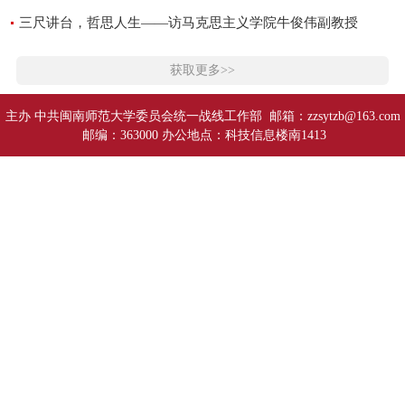
三尺讲台，哲思人生——访马克思主义学院牛俊伟副教授
获取更多>>
主办 中共闽南师范大学委员会统一战线工作部 邮箱：zzsytzb@163.com
邮编：363000 办公地点：科技信息楼南1413