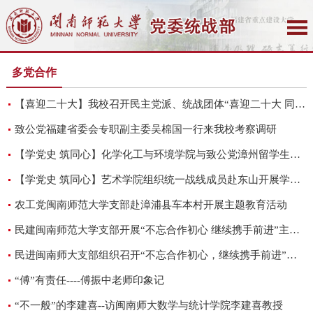
多党合作
【喜迎二十大】我校召开民主党派、统战团体“喜迎二十大 同心跟党走”座谈会
致公党福建省委会专职副主委吴棉国一行来我校考察调研
【学党史 筑同心】化学化工与环境学院与致公党漳州留学生支部开展党史学习教育共学共建活动
【学党史 筑同心】艺术学院组织统一战线成员赴东山开展学习调研活动
农工党闽南师范大学支部赴漳浦县车本村开展主题教育活动
民建闽南师范大学支部开展“不忘合作初心 继续携手前进”主题教育活动
民进闽南师大支部组织召开“不忘合作初心，继续携手前进”主题教育活动
“傅”有责任----傅振中老师印象记
“不一般”的李建喜--访闽南师大数学与统计学院李建喜教授